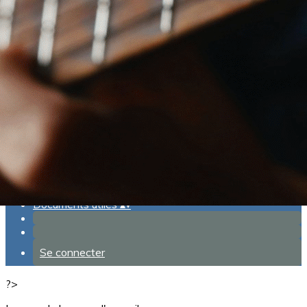
Exporter les lignes sélectionnées
Exporter toutes les colonnes
Exporter uniquement les colonnes affichées
Menu
Ajoutez un logo, un bouton, des réseaux sociaux
Cliquez pour éditer
Espace Musica
▴
▾
Actualités
▴
▾
Qui sommes nous ?
▴
▾
Documents utiles
▴
▾
Se connecter
?>